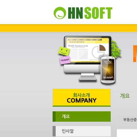
개요
개요
부동산중
인사말