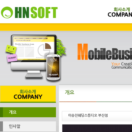
개요
개요
이승진웨딩스튜디오 부산점
인사말