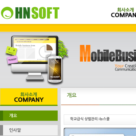
개요
개요
학교급식 상벌관리 i뉴스쿨
인사말