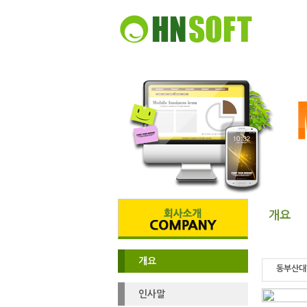
개요
개요
동부산대
인사말