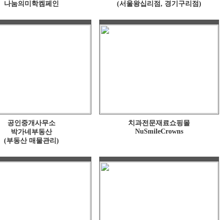
나눔의미학켐페인
(서울왕십리점, 경기구리점)
공인중개사무소
치과전문재료쇼핑몰
NuSmileCrowns
박가네부동산
(부동산 매물관리)