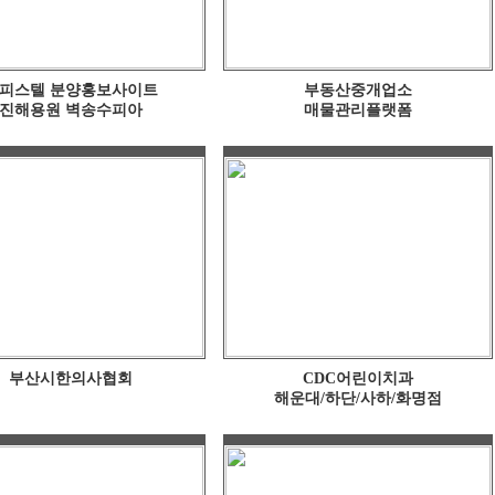
피스텔 분양홍보사이트
부동산중개업소
진해용원 벽송수피아
매물관리플랫폼
부산시한의사협회
CDC어린이치과
해운대/하단/사하/화명점