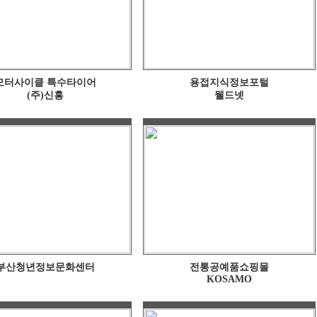
모터사이클 특수타이어
용접지식정보포털
(주)신흥
웰드넷
부산청년정보문화센터
전통공예품쇼핑몰
KOSAMO