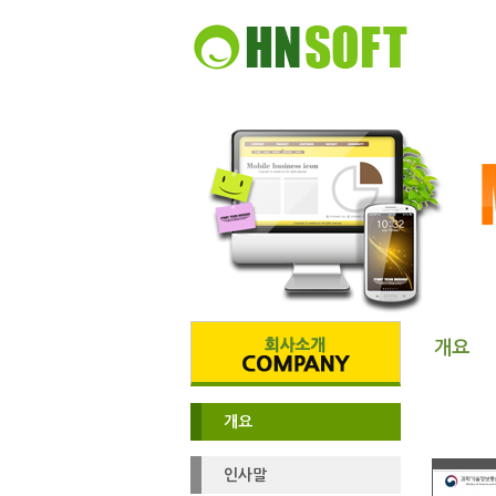
개요
개요
인사말