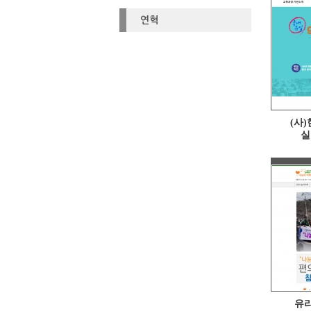
연혁
(사)
실
유