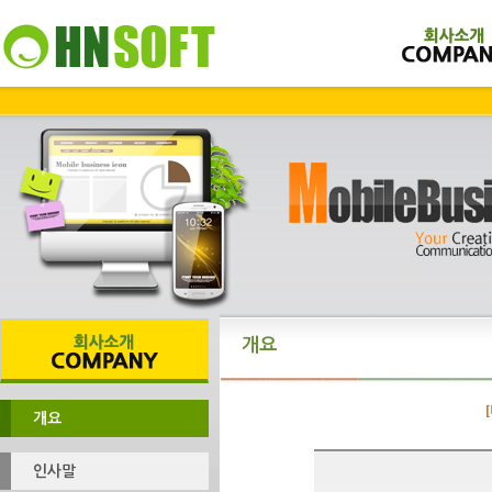
개요
개요
인사말