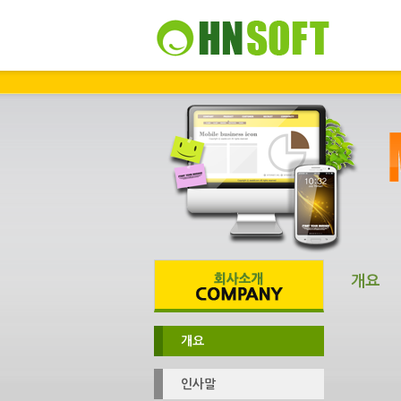
개요
개요
인사말