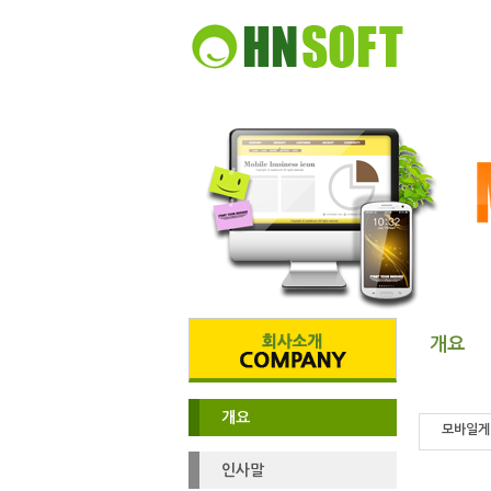
개요
개요
모바일게
인사말