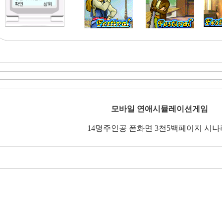
모바일
연애시뮬레이션게임
14
명주인공
폰화면
3
천5백페이지 시나